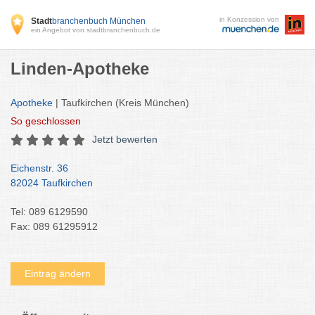
in Konzession von
Stadt
branchenbuch München
ein Angebot von stadtbranchenbuch.de
Linden-Apotheke
Apotheke
| Taufkirchen (Kreis München)
So
geschlossen
Jetzt bewerten
Eichenstr. 36
82024 Taufkirchen
Tel: 089 6129590
Fax: 089 61295912
Eintrag ändern