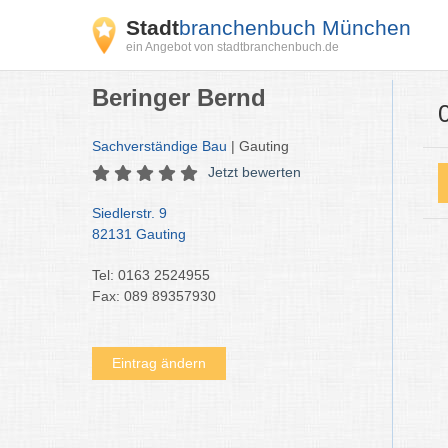
Stadt
branchenbuch München
ein Angebot von stadtbranchenbuch.de
Beringer Bernd
Sachverständige Bau
| Gauting
Jetzt bewerten
Siedlerstr. 9
82131 Gauting
Tel: 0163 2524955
Fax: 089 89357930
Eintrag ändern