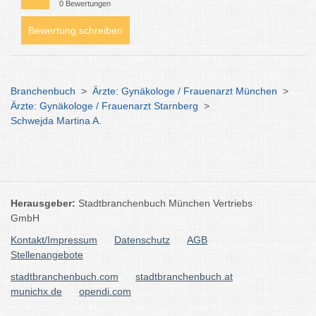
0 Bewertungen
Bewertung schreiben
Branchenbuch
>
Ärzte: Gynäkologe / Frauenarzt München
>
Ärzte: Gynäkologe / Frauenarzt Starnberg
>
Schwejda Martina A.
Herausgeber:
Stadtbranchenbuch München Vertriebs
GmbH
Kontakt/Impressum
Datenschutz
AGB
Stellenangebote
stadtbranchenbuch.com
stadtbranchenbuch.at
munichx.de
opendi.com