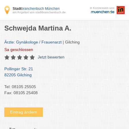
in Konzession von
Stadt
branchenbuch München
ein Angebot von stadtbranchenbuch.de
Schwejda Martina A.
Ärzte: Gynäkologe / Frauenarzt
| Gilching
Sa
geschlossen
Jetzt bewerten
Pollinger Str. 21
82205 Gilching
Tel: 08105 25505
Fax: 08105 25408
Eintrag ändern