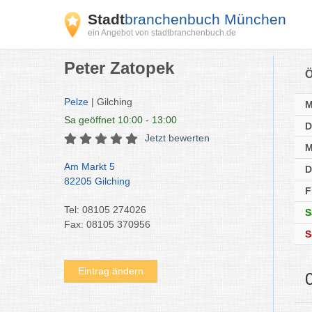
Stadt
branchenbuch München
ein Angebot von stadtbranchenbuch.de
Peter Zatopek
Ö
Pelze
| Gilching
Sa
geöffnet 10:00 - 13:00
D
Jetzt bewerten
M
Am Markt 5
D
82205 Gilching
F
Tel: 08105 274026
S
Fax: 08105 370956
S
Eintrag ändern