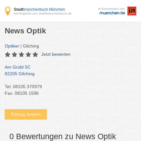
in Konzession von
Stadt
branchenbuch München
ein Angebot von stadtbranchenbuch.de
News Optik
Optiker
| Gilching
Jetzt bewerten
Am Grübl 5C
82205 Gilching
Tel: 08105 370979
Fax: 08105 1596
Eintrag ändern
0 Bewertungen zu News Optik