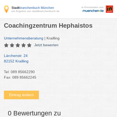
in Konzession von
Stadt
branchenbuch München
ein Angebot von stadtbranchenbuch.de
Coachingzentrum Hephaistos
Unternehmensberatung
| Krailling
Jetzt bewerten
Lärchenstr. 24
82152 Krailling
Tel: 089 85662290
Fax: 089 85662245
Eintrag ändern
0 Bewertungen zu