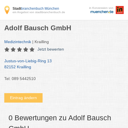
in Konzession von
Stadt
branchenbuch München
ein Angebot von stadtbranchenbuch.de
Adolf Bausch GmbH
Medizintechnik
| Krailling
Jetzt bewerten
Justus-von-Liebig-Ring 13
82152 Krailling
Tel: 089 5442510
Eintrag ändern
0 Bewertungen zu Adolf Bausch