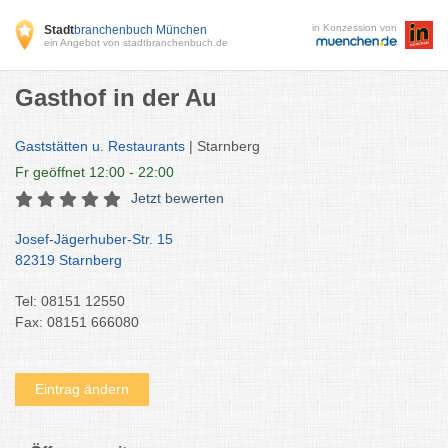
in Konzession von
Stadt
branchenbuch München
ein Angebot von stadtbranchenbuch.de
Gasthof in der Au
Gaststätten u. Restaurants
| Starnberg
Fr
geöffnet 12:00 - 22:00
Jetzt bewerten
Josef-Jägerhuber-Str. 15
82319 Starnberg
Tel: 08151 12550
Fax: 08151 666080
Eintrag ändern