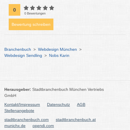
0
0 Bewertungen
Bewertung schreiben
Branchenbuch
>
Webdesign München
>
Webdesign Sendling
>
Nobs Karin
Herausgeber:
Stadtbranchenbuch München Vertriebs
GmbH
Kontakt/Impressum
Datenschutz
AGB
Stellenangebote
stadtbranchenbuch.com
stadtbranchenbuch.at
munichx.de
opendi.com