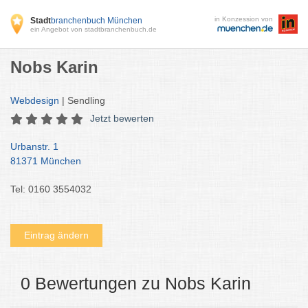
in Konzession von
Stadt
branchenbuch München
ein Angebot von stadtbranchenbuch.de
Nobs Karin
Webdesign
| Sendling
Jetzt bewerten
Urbanstr. 1
81371 München
Tel: 0160 3554032
Eintrag ändern
0 Bewertungen zu Nobs Karin