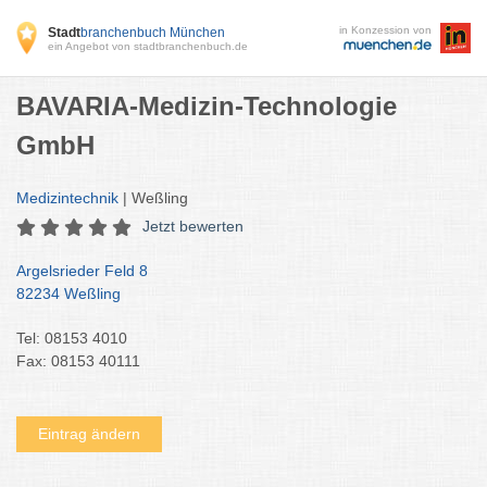
in Konzession von
Stadt
branchenbuch München
ein Angebot von stadtbranchenbuch.de
BAVARIA-Medizin-Technologie
GmbH
Medizintechnik
| Weßling
Jetzt bewerten
Argelsrieder Feld 8
82234 Weßling
Tel: 08153 4010
Fax: 08153 40111
Eintrag ändern