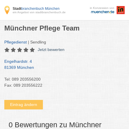
in Konzession von
Stadt
branchenbuch München
ein Angebot von stadtbranchenbuch.de
Münchner Pflege Team
Pflegedienst
| Sendling
Jetzt bewerten
Engelhardstr. 4
81369 München
Tel: 089 203556200
Fax: 089 203556222
Eintrag ändern
0 Bewertungen zu Münchner