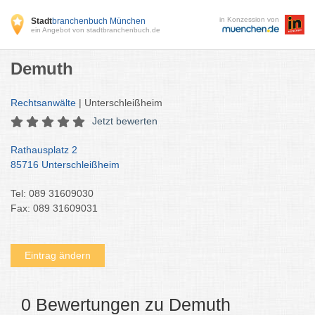
in Konzession von
Stadt
branchenbuch München
ein Angebot von stadtbranchenbuch.de
Demuth
Rechtsanwälte
| Unterschleißheim
Jetzt bewerten
Rathausplatz 2
85716 Unterschleißheim
Tel: 089 31609030
Fax: 089 31609031
Eintrag ändern
0 Bewertungen zu Demuth