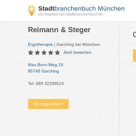
Stadt
branchenbuch München
ein Angebot von stadtbranchenbuch.de
Reimann & Steger
Ergotherapie
| Garching bei München
Jetzt bewerten
Max-Born-Weg 19
85748 Garching
Tel: 089 32299524
Eintrag ändern