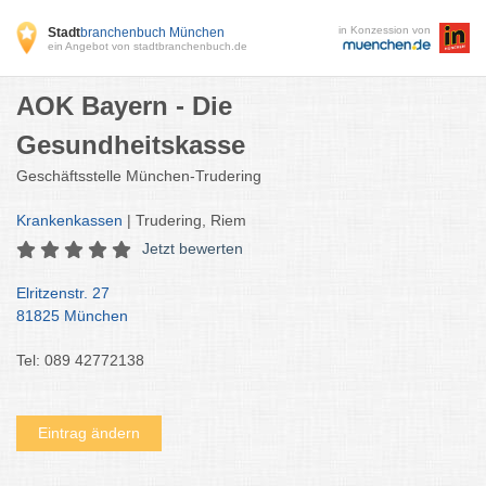
in Konzession von
Stadt
branchenbuch München
ein Angebot von stadtbranchenbuch.de
AOK Bayern - Die
Gesundheitskasse
Geschäftsstelle München-Trudering
Krankenkassen
| Trudering, Riem
Jetzt bewerten
Elritzenstr. 27
81825 München
Tel: 089 42772138
Eintrag ändern