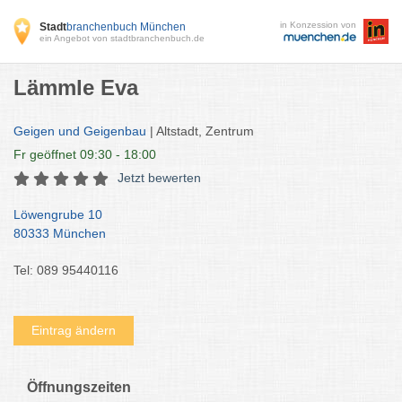
in Konzession von
Stadt
branchenbuch München
ein Angebot von stadtbranchenbuch.de
Lämmle Eva
Geigen und Geigenbau
| Altstadt, Zentrum
Fr
geöffnet 09:30 - 18:00
Jetzt bewerten
Löwengrube 10
80333 München
Tel: 089 95440116
Eintrag ändern
Öffnungszeiten