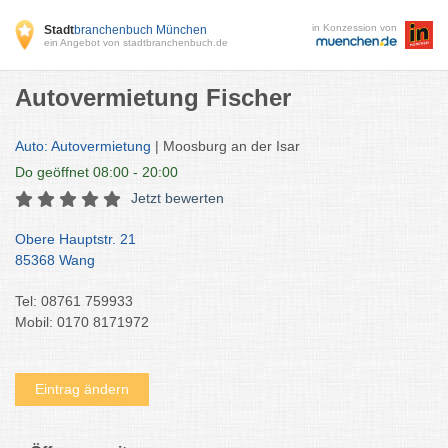
in Konzession von
Stadt
branchenbuch München
ein Angebot von stadtbranchenbuch.de
Autovermietung Fischer
Auto: Autovermietung
| Moosburg an der Isar
Do
geöffnet 08:00 - 20:00
Jetzt bewerten
Obere Hauptstr. 21
85368 Wang
Tel: 08761 759933
Mobil: 0170 8171972
Eintrag ändern