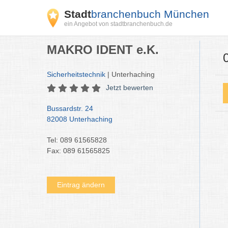
Stadt
branchenbuch München
ein Angebot von stadtbranchenbuch.de
MAKRO IDENT e.K.
Sicherheitstechnik
| Unterhaching
Jetzt bewerten
Bussardstr. 24
82008 Unterhaching
Tel: 089 61565828
Fax: 089 61565825
Eintrag ändern