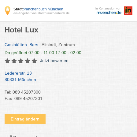
in Konzession von
Stadt
branchenbuch München
ein Angebot von stadtbranchenbuch.de
Hotel Lux
Gaststätten: Bars
| Altstadt, Zentrum
Do
geöffnet 07:00 - 11:00 17:00 - 02:00
Jetzt bewerten
Ledererstr. 13
80331 München
Tel: 089 45207300
Fax: 089 45207301
Eintrag ändern