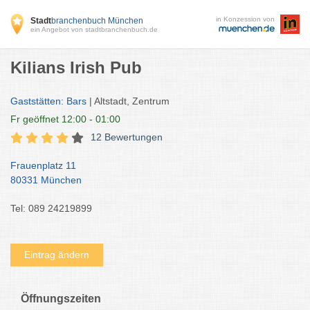
in Konzession von
Stadt
branchenbuch München
ein Angebot von stadtbranchenbuch.de
Kilians Irish Pub
Gaststätten: Bars
| Altstadt, Zentrum
Fr
geöffnet 12:00 - 01:00
12 Bewertungen
Frauenplatz 11
80331 München
Tel: 089 24219899
Eintrag ändern
Öffnungszeiten