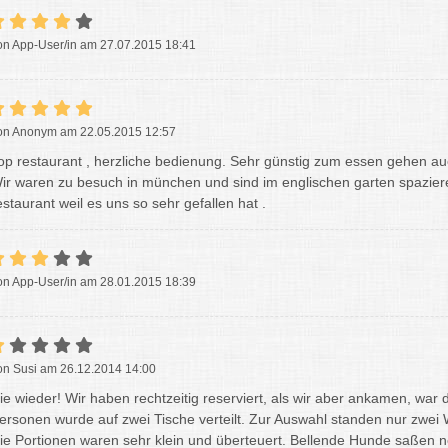
on App-User/in am 27.07.2015 18:41
on Anonym am 22.05.2015 12:57
op restaurant , herzliche bedienung. Sehr günstig zum essen gehen au
ir waren zu besuch in münchen und sind im englischen garten spazie
estaurant weil es uns so sehr gefallen hat .
on App-User/in am 28.01.2015 18:39
on Susi am 26.12.2014 14:00
ie wieder! Wir haben rechtzeitig reserviert, als wir aber ankamen, war 
ersonen wurde auf zwei Tische verteilt. Zur Auswahl standen nur zwei 
ie Portionen waren sehr klein und überteuert. Bellende Hunde saßen n