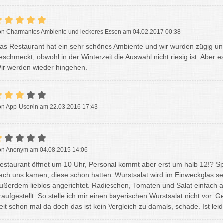
on Charmantes Ambiente und leckeres Essen am 04.02.2017 00:38
as Restaurant hat ein sehr schönes Ambiente und wir wurden zügig un
eschmeckt, obwohl in der Winterzeit die Auswahl nicht riesig ist. Aber e
ir werden wieder hingehen.
on App-User/in am 22.03.2016 17:43
on Anonym am 04.08.2015 14:06
estaurant öffnet um 10 Uhr, Personal kommt aber erst um halb 12!? Spe
ach uns kamen, diese schon hatten. Wurstsalat wird im Einweckglas servi
ußerdem lieblos angerichtet. Radieschen, Tomaten und Salat einfach a
raufgestellt. So stelle ich mir einen bayerischen Wurstsalat nicht vor. 
eit schon mal da doch das ist kein Vergleich zu damals, schade. Ist lei