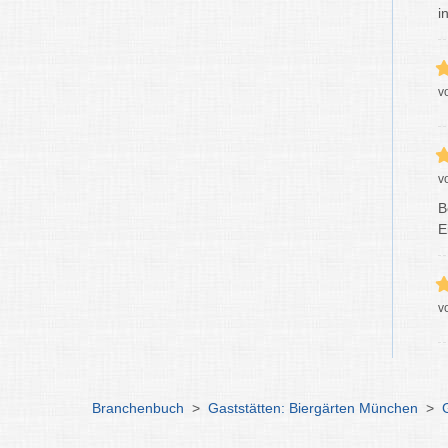
i
v
v
B
E
v
Branchenbuch
>
Gaststätten: Biergärten München
>