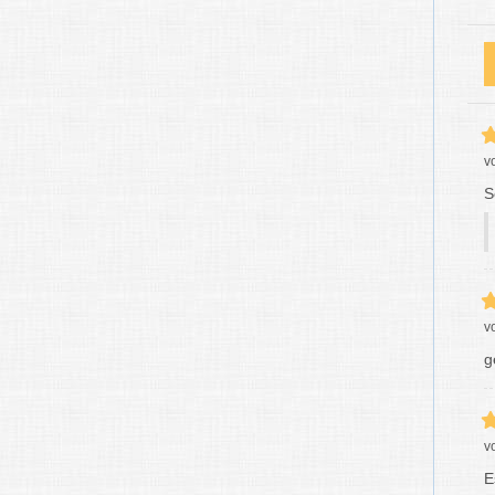
v
S
v
g
v
E