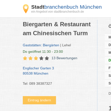
Stadt
branchenbuch München
ein Angebot von stadtbranchenbuch.de
Biergarten & Restaurant
Ö
am Chinesischen Turm
D
Gaststätten: Biergärten
| Lehel
Do
geöffnet 11:30 - 23:00
M
13 Bewertungen
D
F
Englischer Garten 3
80538 München
S
S
Tel: 089 38387327
D
Eintrag ändern