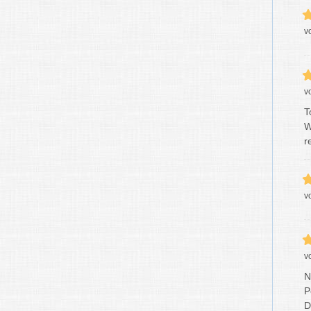
v
v
T
W
r
v
v
N
P
D