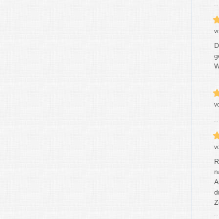
v
D
g
W
v
v
R
n
A
d
Z