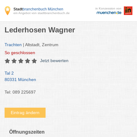
in Konzession von
Stadt
branchenbuch München
ein Angebot von stadtbranchenbuch.de
Lederhosen Wagner
Trachten
| Altstadt, Zentrum
So
geschlossen
Jetzt bewerten
Tal 2
80331 München
Tel: 089 225697
Eintrag ändern
Öffnungszeiten