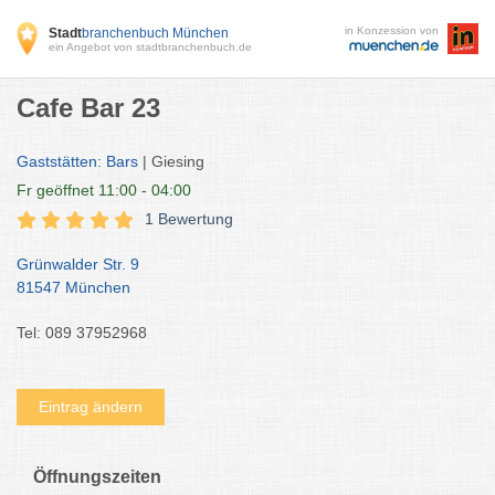
in Konzession von
Stadt
branchenbuch München
ein Angebot von stadtbranchenbuch.de
Cafe Bar 23
Gaststätten: Bars
| Giesing
Fr
geöffnet 11:00 - 04:00
1 Bewertung
Grünwalder Str. 9
81547 München
Tel: 089 37952968
Eintrag ändern
Öffnungszeiten