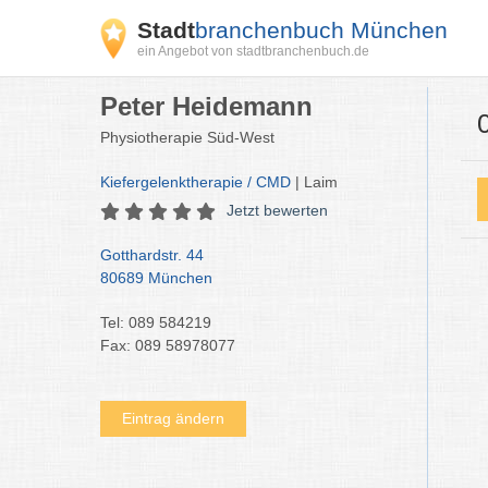
Stadt
branchenbuch München
ein Angebot von stadtbranchenbuch.de
Peter Heidemann
Physiotherapie Süd-West
Kiefergelenktherapie / CMD
| Laim
Jetzt bewerten
Gotthardstr. 44
80689 München
Tel: 089 584219
Fax: 089 58978077
Eintrag ändern