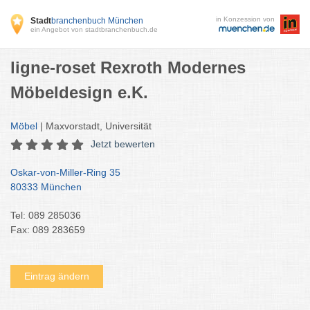
in Konzession von
Stadt
branchenbuch München
ein Angebot von stadtbranchenbuch.de
ligne-roset Rexroth Modernes
Möbeldesign e.K.
Möbel
| Maxvorstadt, Universität
Jetzt bewerten
Oskar-von-Miller-Ring 35
80333 München
Tel: 089 285036
Fax: 089 283659
Eintrag ändern