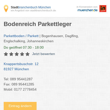
in Konzession von
Stadt
branchenbuch München
ein Angebot von stadtbranchenbuch.de
Bodenreich Parkettleger
Parkettboden / Parkett
| Bogenhausen, Daglfing,
Englschalking, Johanneskirchen
Do
geöffnet 07:30 - 18:00
Jetzt bewerten
Knappertsbuschstr. 12
81927 München
Tel: 089 95441287
Fax: 089 95441285
Mobil: 0177 2778454
Eintrag ändern