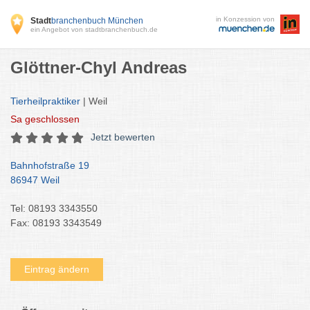
in Konzession von
Stadt
branchenbuch München
ein Angebot von stadtbranchenbuch.de
Glöttner-Chyl Andreas
Tierheilpraktiker
| Weil
Sa
geschlossen
Jetzt bewerten
Bahnhofstraße 19
86947 Weil
Tel: 08193 3343550
Fax: 08193 3343549
Eintrag ändern