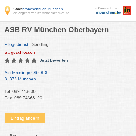
in Konzession von
Stadt
branchenbuch München
ein Angebot von stadtbranchenbuch.de
ASB RV München Oberbayern
Pflegedienst
| Sendling
Sa
geschlossen
Jetzt bewerten
Adi-Maislinger-Str. 6-8
81373 München
Tel: 089 743630
Fax: 089 74363190
Eintrag ändern