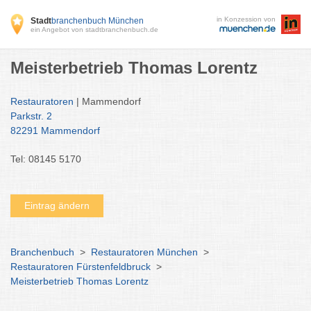
in Konzession von
Stadt
branchenbuch München
ein Angebot von stadtbranchenbuch.de
Meisterbetrieb Thomas Lorentz
Restauratoren
| Mammendorf
Parkstr. 2
82291 Mammendorf
Tel: 08145 5170
Eintrag ändern
Branchenbuch
>
Restauratoren München
>
Restauratoren Fürstenfeldbruck
>
Meisterbetrieb Thomas Lorentz