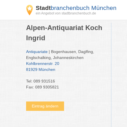
Stadt
branchenbuch München
ein Angebot von stadtbranchenbuch.de
Alpen-Antiquariat Koch
Ingrid
Antiquariate
| Bogenhausen, Daglfing,
Englschalking, Johanneskirchen
Kohlbrennerstr. 20
81929 München
Tel: 089 931516
Fax: 089 9305821
Eintrag ändern