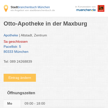
in Konzession von
Stadt
branchenbuch München
ein Angebot von stadtbranchenbuch.de
Otto-Apotheke in der Maxburg
Apotheke
| Altstadt, Zentrum
Sa
geschlossen
Pacellistr. 5
80333 München
Tel: 089 24268839
Eintrag ändern
Öffnungszeiten
Mo
09:00 - 18:00