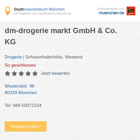
in Konzession von
Stadt
branchenbuch München
ein Angebot von stadtbranchenbuch.de
dm-drogerie markt GmbH & Co.
KG
Drogerie
| Schwanthalerhöhe, Westend
So
geschlossen
Jetzt bewerten
Westendstr. 98
80339 München
Tel: 089 50072234
Eintrag ändern