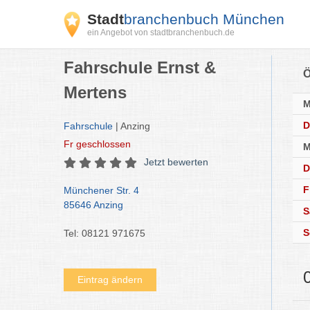
Stadt
branchenbuch München
ein Angebot von stadtbranchenbuch.de
Fahrschule Ernst &
Ö
Mertens
D
Fahrschule
| Anzing
Fr
geschlossen
M
Jetzt bewerten
D
F
Münchener Str. 4
85646 Anzing
S
S
Tel: 08121 971675
Eintrag ändern