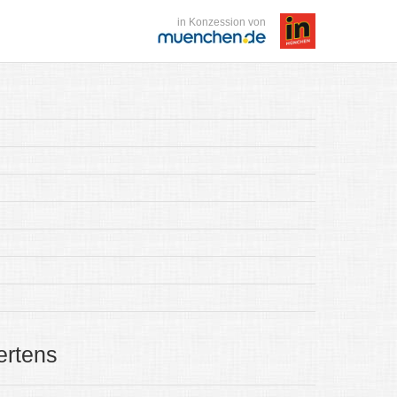
in Konzession von
ertens