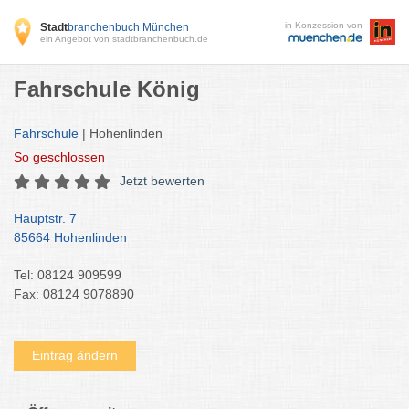
in Konzession von
Stadt
branchenbuch München
ein Angebot von stadtbranchenbuch.de
Fahrschule König
Fahrschule
| Hohenlinden
So
geschlossen
Jetzt bewerten
Hauptstr. 7
85664 Hohenlinden
Tel: 08124 909599
Fax: 08124 9078890
Eintrag ändern