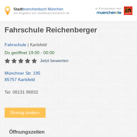
in Konzession von
Stadt
branchenbuch München
ein Angebot von stadtbranchenbuch.de
Fahrschule Reichenberger
Fahrschule
| Karlsfeld
Do
geöffnet 19:00 - 00:00
Jetzt bewerten
Münchner Str. 195
85757 Karlsfeld
Tel: 08131 96832
Eintrag ändern
Öffnungszeiten