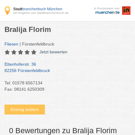
in Konzession von
Stadt
branchenbuch München
ein Angebot von stadtbranchenbuch.de
Bralija Florim
Fliesen
| Fürstenfeldbruck
Jetzt bewerten
Ettenhoferstr. 36
82256 Fürstenfeldbruck
Tel: 01578 6567134
Fax: 08141 6250309
Eintrag ändern
0 Bewertungen zu Bralija Florim