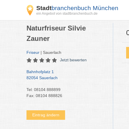
Stadt
branchenbuch München
ein Angebot von stadtbranchenbuch.de
Naturfriseur Silvie
Zauner
Friseur
| Sauerlach
Jetzt bewerten
Bahnhofplatz 1
82054 Sauerlach
Tel: 08104 888899
Fax: 08104 888826
Eintrag ändern