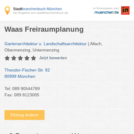
in Konzession von
Stadt
branchenbuch München
ein Angebot von stadtbranchenbuch.de
Waas Freiraumplanung
Gartenarchitektur u. Landschaftsarchitektur
| Allach,
Obermenzing, Untermenzing
Jetzt bewerten
Theodor-Fischer-Str. 82
80999 München
Tel: 089 90544789
Fax: 089 8123005
Eintrag ändern