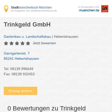
in Konzession von
Stadt
branchenbuch München
ein Angebot von stadtbranchenbuch.de
Trinkgeld GmbH
Gartenbau u. Landschaftsbau
| Hebertshausen
Jetzt bewerten
Garngartenstr. 7
85241 Hebertshausen
Tel: 08139 996649
Fax: 08139 932453
Eintrag ändern
0 Bewertungen zu Trinkgeld