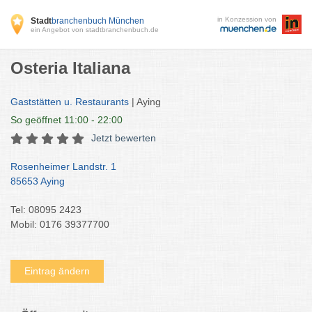
in Konzession von
Stadt
branchenbuch München
ein Angebot von stadtbranchenbuch.de
Osteria Italiana
Gaststätten u. Restaurants
| Aying
So
geöffnet 11:00 - 22:00
Jetzt bewerten
Rosenheimer Landstr. 1
85653 Aying
Tel: 08095 2423
Mobil: 0176 39377700
Eintrag ändern