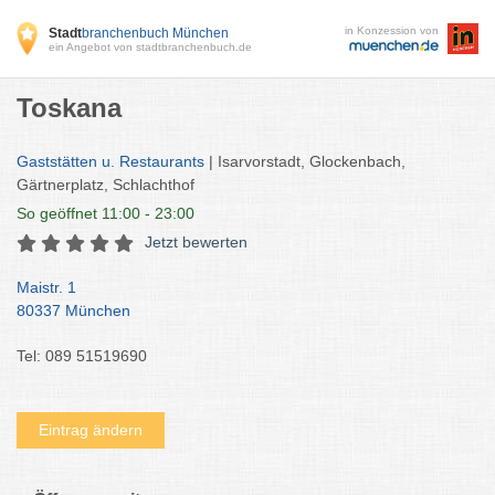
in Konzession von
Stadt
branchenbuch München
ein Angebot von stadtbranchenbuch.de
Toskana
Gaststätten u. Restaurants
| Isarvorstadt, Glockenbach,
Gärtnerplatz, Schlachthof
So
geöffnet 11:00 - 23:00
Jetzt bewerten
Maistr. 1
80337 München
Tel: 089 51519690
Eintrag ändern