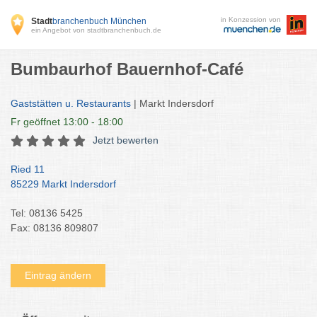
in Konzession von
Stadt
branchenbuch München
ein Angebot von stadtbranchenbuch.de
Bumbaurhof Bauernhof-Café
Gaststätten u. Restaurants
| Markt Indersdorf
Fr
geöffnet 13:00 - 18:00
Jetzt bewerten
Ried 11
85229 Markt Indersdorf
Tel: 08136 5425
Fax: 08136 809807
Eintrag ändern