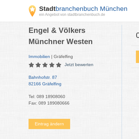
Stadt
branchenbuch München
ein Angebot von stadtbranchenbuch.de
Engel & Völkers
Münchner Westen
Immobilien
| Gräfelfing
Jetzt bewerten
Bahnhofstr. 87
82166 Gräfelfing
Tel: 089 18908060
Fax: 089 189080666
Eintrag ändern