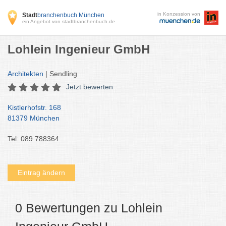
in Konzession von
Stadt
branchenbuch München
ein Angebot von stadtbranchenbuch.de
Lohlein Ingenieur GmbH
Architekten
| Sendling
Jetzt bewerten
Kistlerhofstr. 168
81379 München
Tel: 089 788364
Eintrag ändern
0 Bewertungen zu Lohlein