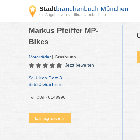
Stadt
branchenbuch München
ein Angebot von stadtbranchenbuch.de
Markus Pfeiffer MP-
Bikes
Motorräder
| Grasbrunn
Jetzt bewerten
St.-Ulrich-Platz 3
85630 Grasbrunn
Tel: 089 46148996
Eintrag ändern