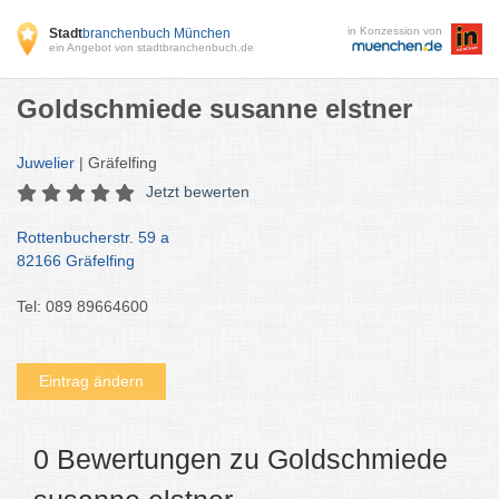
in Konzession von
Stadt
branchenbuch München
ein Angebot von stadtbranchenbuch.de
Goldschmiede susanne elstner
Juwelier
| Gräfelfing
Jetzt bewerten
Rottenbucherstr. 59 a
82166 Gräfelfing
Tel: 089 89664600
Eintrag ändern
0 Bewertungen zu Goldschmiede