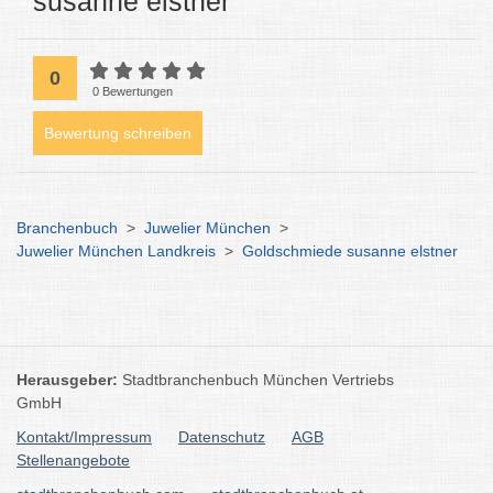
susanne elstner
0
0 Bewertungen
Bewertung schreiben
Branchenbuch
>
Juwelier München
>
Juwelier München Landkreis
>
Goldschmiede susanne elstner
Herausgeber:
Stadtbranchenbuch München Vertriebs
GmbH
Kontakt/Impressum
Datenschutz
AGB
Stellenangebote