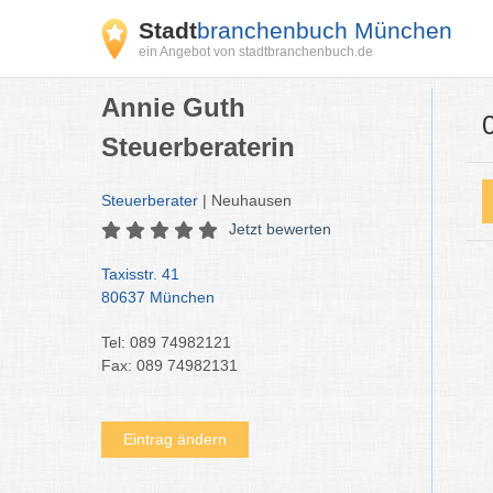
Stadt
branchenbuch München
ein Angebot von stadtbranchenbuch.de
Annie Guth
Steuerberaterin
Steuerberater
| Neuhausen
Jetzt bewerten
Taxisstr. 41
80637 München
Tel: 089 74982121
Fax: 089 74982131
Eintrag ändern