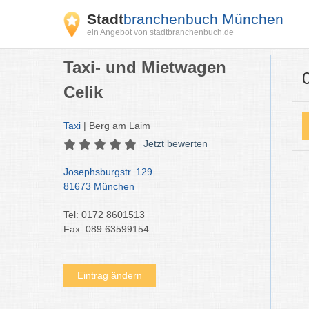
Stadt
branchenbuch München
ein Angebot von stadtbranchenbuch.de
Taxi- und Mietwagen
Celik
Taxi
| Berg am Laim
Jetzt bewerten
Josephsburgstr. 129
81673 München
Tel: 0172 8601513
Fax: 089 63599154
Eintrag ändern