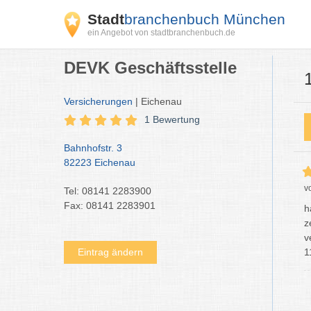
Stadt
branchenbuch München
ein Angebot von stadtbranchenbuch.de
DEVK Geschäftsstelle
Versicherungen
| Eichenau
1 Bewertung
Bahnhofstr. 3
82223 Eichenau
v
Tel: 08141 2283900
Fax: 08141 2283901
h
z
v
Eintrag ändern
1