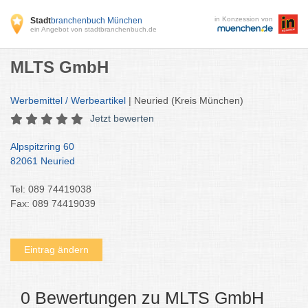
in Konzession von
Stadt
branchenbuch München
ein Angebot von stadtbranchenbuch.de
MLTS GmbH
Werbemittel / Werbeartikel
| Neuried (Kreis München)
Jetzt bewerten
Alpspitzring 60
82061 Neuried
Tel: 089 74419038
Fax: 089 74419039
Eintrag ändern
0 Bewertungen zu MLTS GmbH