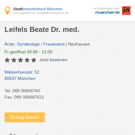
in Konzession von
Stadt
branchenbuch München
ein Angebot von stadtbranchenbuch.de
Leifels Beate Dr. med.
Ärzte: Gynäkologe / Frauenarzt
| Neuhausen
Fr
geöffnet 09:00 - 12:00
Jetzt bewerten
Waisenhausstr. 52
80637 München
Tel: 089 30668760
Fax: 089 306687621
Eintrag ändern