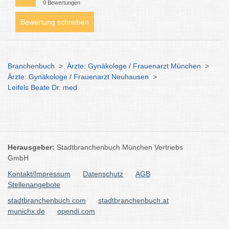
0 Bewertungen
Bewertung schreiben
Branchenbuch
>
Ärzte: Gynäkologe / Frauenarzt München
>
Ärzte: Gynäkologe / Frauenarzt Neuhausen
>
Leifels Beate Dr. med.
Herausgeber:
Stadtbranchenbuch München Vertriebs
GmbH
Kontakt/Impressum
Datenschutz
AGB
Stellenangebote
stadtbranchenbuch.com
stadtbranchenbuch.at
munichx.de
opendi.com